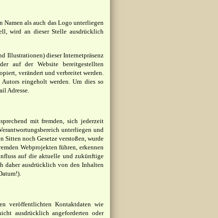
n Namen als auch das Logo unterliegen
l, wird an dieser Stelle ausdrücklich
d Illustrationen) dieser Internetpräsenz
er auf der Website bereitgestellten
iert, verändert und verbreitet werden.
s Autors eingeholt werden. Um dies so
ail Adresse.
prechend mit fremden, sich jederzeit
Verantwortungsbereich unterliegen und
n Sitten noch Gesetze verstoßen, wurde
 fremden Webprojekten führen, erkennen
nfluss auf die aktuelle und zukünftige
ich daher ausdrücklich von den Inhalten
Datum!).
n veröffentlichten Kontaktdaten wie
icht ausdrücklich angeforderten oder