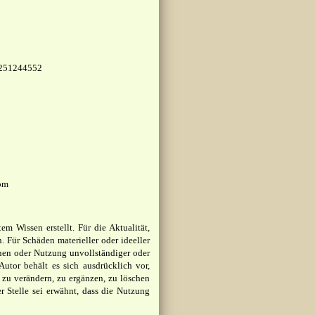
E 251244552
com
m Wissen erstellt. Für die Aktualität,
 Für Schäden materieller oder ideeller
onen oder Nutzung unvollständiger oder
utor behält es sich ausdrücklich vor,
zu verändern, zu ergänzen, zu löschen
er Stelle sei erwähnt, dass die Nutzung