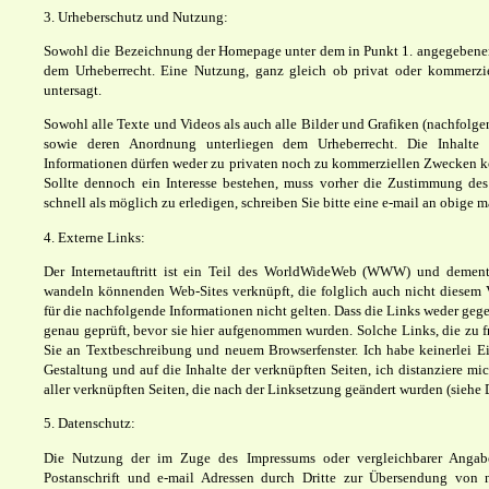
3. Urheberschutz und Nutzung:
Sowohl die Bezeichnung der Homepage unter dem in Punkt 1. angegebene
dem Urheberrecht. Eine Nutzung, ganz gleich ob privat oder kommerziel
untersagt.
Sowohl alle Texte und Videos als auch alle Bilder und Grafiken (nachfolgen
sowie deren Anordnung unterliegen dem Urheberrecht. Die Inhalte d
Informationen dürfen weder zu privaten noch zu kommerziellen Zwecken kop
Sollte dennoch ein Interesse bestehen, muss vorher die Zustimmung de
schnell als möglich zu erledigen, schreiben Sie bitte eine e-mail an obige m
4. Externe Links:
Der Internetauftritt ist ein Teil des WorldWideWeb (WWW) und dements
wandeln könnenden Web-Sites verknüpft, die folglich auch nicht diesem 
für die nachfolgende Informationen nicht gelten.
Dass die Links weder gege
genau geprüft, bevor sie hier aufgenommen wurden. Solche Links, die zu
Sie an Textbeschreibung und neuem Browserfenster. Ich habe keinerlei Ei
Gestaltung und auf die Inhalte der verknüpften Seiten, ich distanziere m
aller verknüpften Seiten, die nach der Linksetzung geändert wurden (siehe 
5. Datenschutz:
Die Nutzung der im Zuge des Impressums oder vergleichbarer Angabe
Postanschrift und e-mail Adressen durch Dritte zur Übersendung von n