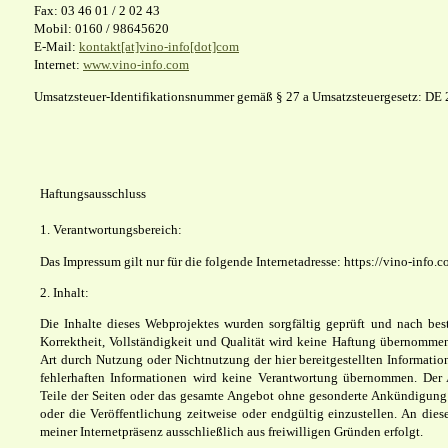
Fax: 03 46 01 / 2 02 43
Mobil: 0160 / 98645620
E-Mail:
kontakt[at]vino-info[dot]com
Internet:
www.vino-info.com
Umsatzsteuer-Identifikationsnummer gemäß § 27 a Umsatzsteuergesetz: D
Haftungsausschluss
1. Verantwortungsbereich:
Das Impressum gilt nur für die folgende Internetadresse: https://vino-info.
2. Inhalt:
Die Inhalte dieses Webprojektes wurden sorgfältig geprüft und nach beste
Korrektheit, Vollständigkeit und Qualität wird keine Haftung übernommen.
Art durch Nutzung oder Nichtnutzung der hier bereitgestellten Informati
fehlerhaften Informationen wird keine Verantwortung übernommen. Der A
Teile der Seiten oder das gesamte Angebot ohne gesonderte Ankündigung 
oder die Veröffentlichung zeitweise oder endgültig einzustellen. An dies
meiner Internetpräsenz ausschließlich aus freiwilligen Gründen erfolgt.