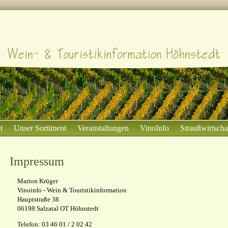
t
Unser Sortiment
Veranstaltungen
VinoInfo
Straußwirtscha
Impressum
Marion Krüger
Vinoinfo - Wein & Touristikinformation
Hauptstraße 38
06198 Salzatal OT Höhnstedt
Telefon: 03 46 01 / 2 02 42